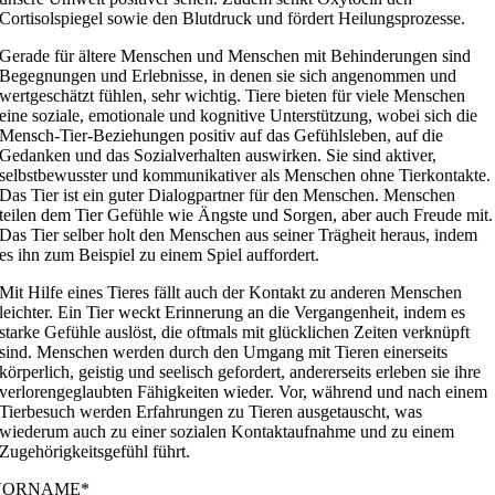
Cortisolspiegel sowie den Blutdruck und fördert Heilungsprozesse.
Gerade für ältere Menschen und Menschen mit Behinderungen sind
Begegnungen und Erlebnisse, in denen sie sich angenommen und
wertgeschätzt fühlen, sehr wichtig. Tiere bieten für viele Menschen
eine soziale, emotionale und kognitive Unterstützung, wobei sich die
Mensch-Tier-Beziehungen positiv auf das Gefühlsleben, auf die
Gedanken und das Sozialverhalten auswirken. Sie sind aktiver,
selbstbewusster und kommunikativer als Menschen ohne Tierkontakte.
Das Tier ist ein guter Dialogpartner für den Menschen. Menschen
teilen dem Tier Gefühle wie Ängste und Sorgen, aber auch Freude mit.
Das Tier selber holt den Menschen aus seiner Trägheit heraus, indem
es ihn zum Beispiel zu einem Spiel auffordert.
Mit Hilfe eines Tieres fällt auch der Kontakt zu anderen Menschen
leichter. Ein Tier weckt Erinnerung an die Vergangenheit, indem es
starke Gefühle auslöst, die oftmals mit glücklichen Zeiten verknüpft
sind. Menschen werden durch den Umgang mit Tieren einerseits
körperlich, geistig und seelisch gefordert, andererseits erleben sie ihre
verlorengeglaubten Fähigkeiten wieder. Vor, während und nach einem
Tierbesuch werden Erfahrungen zu Tieren ausgetauscht, was
wiederum auch zu einer sozialen Kontaktaufnahme und zu einem
Zugehörigkeitsgefühl führt.
VORNAME*