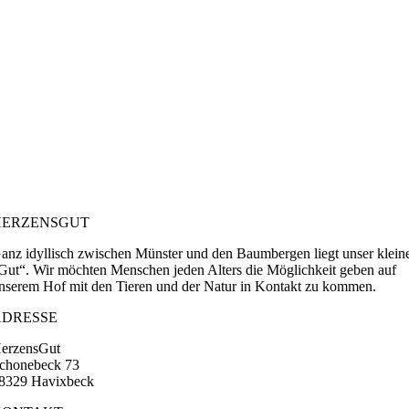
HERZENSGUT
anz idyllisch zwischen Münster und den Baumbergen liegt unser klein
Gut“. Wir möchten Menschen jeden Alters die Möglichkeit geben auf
nserem Hof mit den Tieren und der Natur in Kontakt zu kommen.
ADRESSE
erzensGut
chonebeck 73
8329 Havixbeck