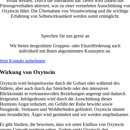
erfüllt werden. Durch die Interaktion mit Tieren wird zudem das
Fürsorgeverhalten aktiviert, was zu einer vermehrten Ausschüttung vo
Oxytocin führt. Die Übernahme von Verantwortung und die wichtige
Erfahrung von Selbstwirksamkeit werden somit ermöglicht.
Sprechen Sie uns gerne an
Wir bieten tiergestützte Gruppen- oder Einzelförderung nach
individuell mit Ihnen abgestimmten Konzepten an.
Jetzt Kontakt aufnehmen
Wirkung von Oxytocin
Oxytocin wird beispielsweise durch die Geburt oder während des
Stillens, aber auch durch das Streicheln oder den intensiven
Blickkontakt in vertrauensvollen Beziehungen angeregt und dadurch
freigesetzt. Infolgedessen wird durch die Ausschüttung dieses
Hormons Angst reduziert, ein Gefühl der Ruhe bewirkt sowie
Neugierde, Vertrauen und Wohlbefinden gefördert. Oxytocin stimmt
uns freundlicher, Ärger wird gemindert und wir werden empfindsamer.
Es gibt Studien, die beweisen, dass wir unter Einfluss von Oxytocin
unsere Umwelt positiver sehen. Zudem senkt Oxytocin den